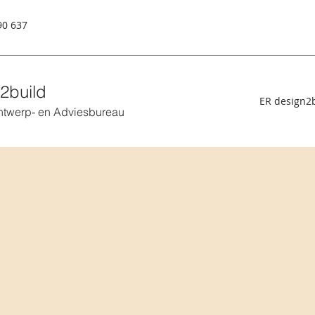
90 637
2build
ER design2
twerp- en Adviesbureau