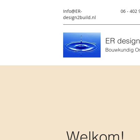
Info@ER-
06 - 402 
design2build.nl
ER design
Bouwkundig On
Welkom!